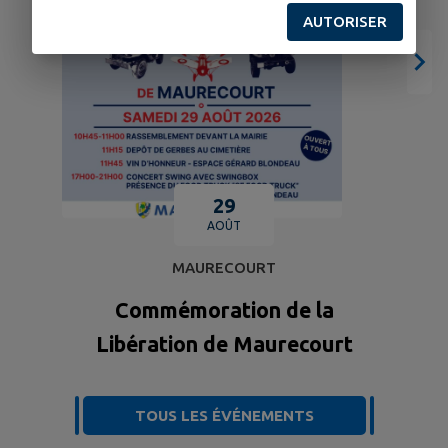
AUTORISER
29
AOÛT
MAURECOURT
Commémoration de la
Libération de Maurecourt
TOUS LES ÉVÉNEMENTS