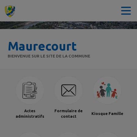
Contenu
Menu
Recherche
Pied de page
Maurecourt
BIENVENUE SUR LE SITE DE LA COMMUNE
Actes
Formulaire de
Kiosque Famille
administratifs
contact