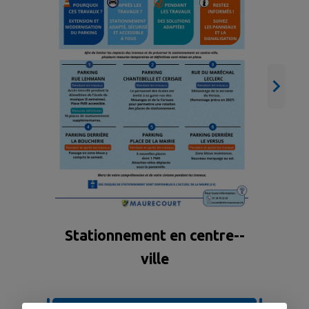
A
Stationnement en centre--
ville