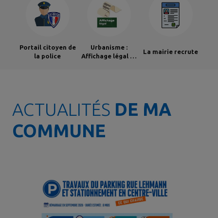
Portail citoyen de
Urbanisme :
La mairie recrute
la police
Affichage légal (A
partir du 20/02
merci de
consulter la
rubrique Actes
administratifs)
ACTUALITÉS
DE MA
COMMUNE