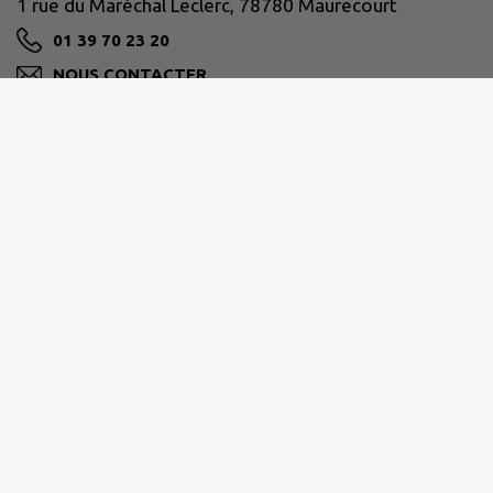
1 rue du Maréchal Leclerc, 78780 Maurecourt
01 39 70 23 20
NOUS CONTACTER
M'Y RENDRE
www.ville-maurecourt.fr
Jours et horaires d’ouverture de la Mairie et de la
Poste :
Lundi - mardi - vendredi : de 9h à 12h et de 15h à 18h
Mercredi : de 9h à 12h
Jeudi : de 8h30 à 12h et de 15h à 18h
Samedi : de 8h30 à 12h