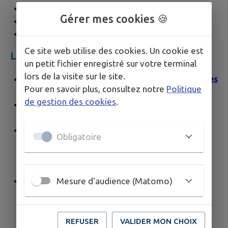
Plan Espaces Naturels Sensibles
Gérer mes cookies 🍪
PRIF de l'Hautil et Oise
Règlements zones PLU
Ce site web utilise des cookies. Un cookie est
LIENS UTILES
un petit fichier enregistré sur votre terminal
lors de la visite sur le site.
Lien d'accès au Plan de Prévention des Risques
Pour en savoir plus, consultez notre
Politique
d’Inondation
de gestion des cookies
.
Lien d'accès au Plan de zonage retrait et
gonflement argile
Le syndicat intercommunautaire pour
Obligatoire
l’assainissement de la région de Cergy-
Pontoise et du Vexin (SIARP) exerce la
compétence as…
Ensemble des formulaires nécessaires à vos
Mesure d'audience (Matomo)
besoins
REFUSER
VALIDER MON CHOIX