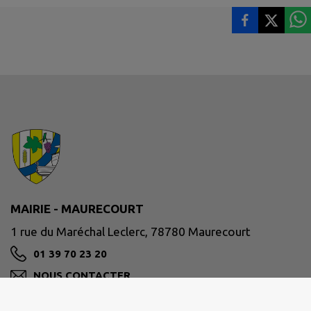
MAIRIE - MAURECOURT
1 rue du Maréchal Leclerc, 78780 Maurecourt
01 39 70 23 20
NOUS CONTACTER
M'Y RENDRE