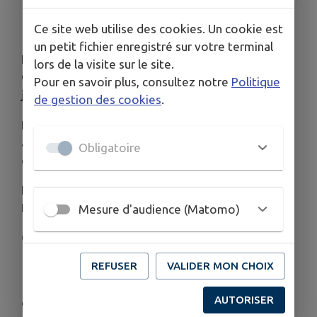
Ce site web utilise des cookies. Un cookie est
🎉
Quartiers d'été 2026 – C’est reparti !
🌞
un petit fichier enregistré sur votre terminal
La Ville vous donne rendez-vous pour les
lors de la visite sur le site.
Quartiers d'été
du
mardi 7 juillet au jeudi 30
Pour en savoir plus, consultez notre
Politique
juillet 2026
!
de gestion des cookies
.
Des animations gratuites, conviviales et ouvertes
à toutes et tous, pour profiter ensemble de l’été
Obligatoire
dans nos quartiers ! 😎🌳
En partenariat avec l’Accueil de loisirs, le Relais
Petite Enfance et le CCAS
Mesure d'audience (Matomo)
🕙
Horaires : 10h à 12h30
📍
Lieux et dates des animations :
REFUSER
VALIDER MON CHOIX
📌
Résidence Lucien Julia
(entrée par l’Avenue
AUTORISER
de l’Ancienne Gare)