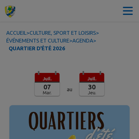
Contenu
Menu
Recherche
Pied de page
ACCUEIL
>
CULTURE, SPORT ET LOISIRS
>
ÉVÉNEMENTS ET CULTURE
>
AGENDA
>
QUARTIER D'ÉTÉ 2026
Juil.
Juil.
07
30
au
Mar.
Jeu.