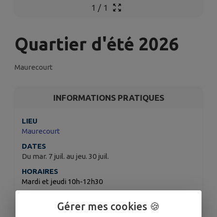
1
/
1
Quartier d'été 2026
Maurecourt
INFORMATIONS PRATIQUES
LIEU
Maurecourt
DATES
Du mar. 7 juil. au jeu. 30 juil.
HORAIRES
Mardi et jeudi 10h-12h30
TARIFS
Gérer mes cookies 🍪
Gratuit