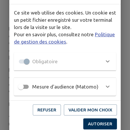
17h45-18h Rassemblement devant la mairie
18h15 : Dépôt de la gerbe au cimetière
Ce site web utilise des cookies. Un cookie est
un petit fichier enregistré sur votre terminal
lors de la visite sur le site.
Le jeudi 18 juin 2026, la Ville de Maurecourt
Pour en savoir plus, consultez notre
Politique
commémorera l’Appel du 18 juin 1940 lancé par le
de gestion des cookies
.
Général de Gaulle, symbole de résistance et
d’espoir durant les heures sombres de notre
histoire.
Obligatoire
Nous vous invitons à participer à cette cérémonie
de mémoire afin de rendre hommage à celles et
ceux qui ont choisi de résister et de défendre les
Mesure d'audience (Matomo)
valeurs de la France.
Programme de la cérémonie :
REFUSER
VALIDER MON CHOIX
• 17h45 – 18h00 : Rassemblement devant la
mairie
AUTORISER