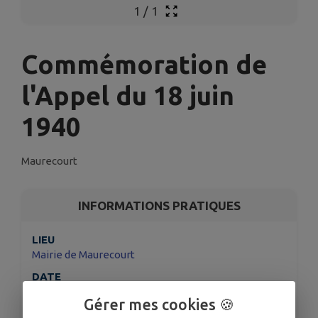
1
/
1
Commémoration de
l'Appel du 18 juin
1940
Maurecourt
INFORMATIONS PRATIQUES
LIEU
Mairie de Maurecourt
DATE
Le jeu. 18 juin
Gérer mes cookies 🍪
HORAIRES