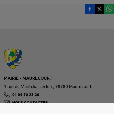
MAIRIE - MAURECOURT
1 rue du Maréchal Leclerc, 78780 Maurecourt
01 39 70 23 20
NOUS CONTACTER
M'Y RENDRE