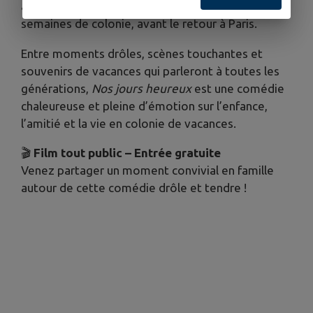
animateurs rendent très mouvementées ces trois
semaines de colonie, avant le retour à Paris.
Entre moments drôles, scènes touchantes et
souvenirs de vacances qui parleront à toutes les
générations,
Nos jours heureux
est une comédie
chaleureuse et pleine d’émotion sur l’enfance,
l’amitié et la vie en colonie de vacances.
🎬
Film tout public – Entrée gratuite
Venez partager un moment convivial en famille
autour de cette comédie drôle et tendre !