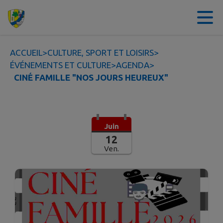
Contenu
Menu
Recherche
Pied de page
ACCUEIL
>
CULTURE, SPORT ET LOISIRS
>
ÉVÉNEMENTS ET CULTURE
>
AGENDA
>
CINÉ FAMILLE "NOS JOURS HEUREUX"
Juin
12
Ven.