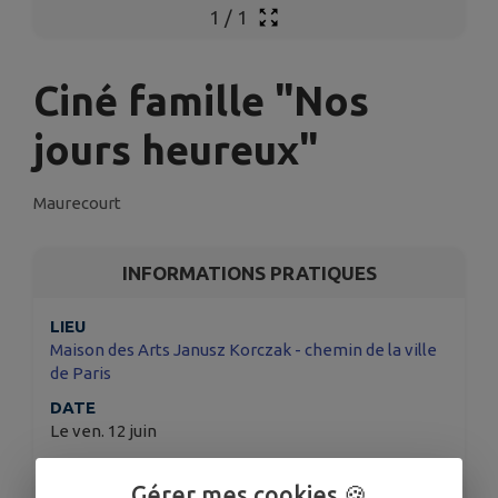
1
/
1
Ciné famille "Nos
jours heureux"
Maurecourt
INFORMATIONS PRATIQUES
LIEU
Maison des Arts Janusz Korczak - chemin de la ville
de Paris
DATE
Le ven. 12 juin
HORAIRES
20h30
Gérer mes cookies 🍪