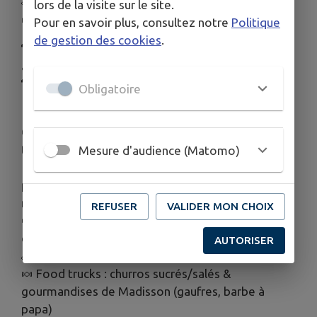
🥞 Stand de crêpes (15h-18h) par la FCPE
lors de la visite sur le site.
🍩 Food truck : churros sucrés et salés
Pour en savoir plus, consultez notre
Politique
de gestion des cookies
.
🐑 14h-17h : Animation « du mouton à la laine »
avec la ferme d’Écancourt (gratuit)
🐑 17h : Arrivée de la transhumance
Obligatoire
📅
Dimanche 12 avril 2026
🕙 10h- 18h : Ouverture & départ de la
transhumance
Mesure d'audience (Matomo)
🍷 Marché du terroir : vins, champagne, cidre et
pommeau, bières, chocolat, miel, produits
malgaches, piments, gâteaux maison…
REFUSER
VALIDER MON CHOIX
🍟 Restauration sur place : frites, saucisses, hot-
dogs par le club de football
AUTORISER
🥞 Stand de crêpes (15h-18h) par la FCPE
🍬 Food trucks : churros sucrés/salés &
gourmandises de Madisson (gaufres, barbe à
papa)