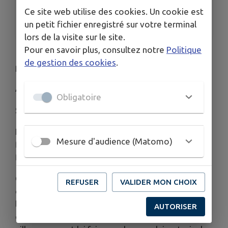
Ce site web utilise des cookies. Un cookie est
TARIFS
Entrée libre
un petit fichier enregistré sur votre terminal
lors de la visite sur le site.
Pour en savoir plus, consultez notre
Politique
Un idiot à Paris
est une comédie réalisée
de gestion des cookies
.
par Serge Korber & Michel Audiard sortie en 1967.
Avec Jean Lefebvre, Dany Carel, Bernard Blier
Obligatoire
Synopsis
Inspiré du roman
Un idiot à Paris
de René Fallet, le
Mesure d'audience (Matomo)
film offre à Jean Lefebvre le rôle principal d'un
film pour la première fois de sa carrière.
Goubi, (
bredin
– l’idiot du village) du petit village
REFUSER
VALIDER MON CHOIX
de Jaligny dans l'Allier, rêve de découvrir Paris et
la tour Eiffel. Un jour, après l'avoir fait boire, les
AUTORISER
deux frères Grafouillières, maraîchers de son