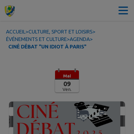
Contenu
Menu
Recherche
Pied de page
ACCUEIL
>
CULTURE, SPORT ET LOISIRS
>
ÉVÉNEMENTS ET CULTURE
>
AGENDA
>
CINÉ DÉBAT "UN IDIOT À PARIS"
Mai
09
Ven.