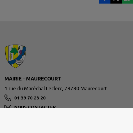
MAIRIE - MAURECOURT
1 rue du Maréchal Leclerc, 78780 Maurecourt
01 39 70 23 20
NOUS CONTACTER
M'Y RENDRE
www.ville-maurecourt.fr