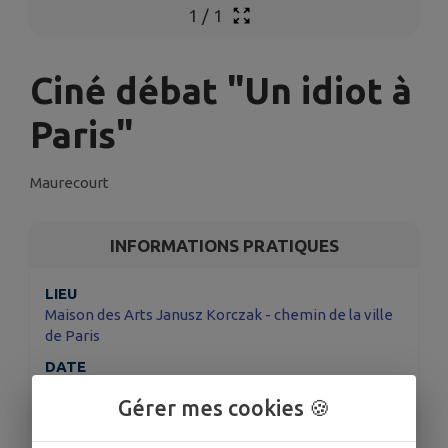
1
/
1
Ciné débat "Un idiot à
Paris"
Maurecourt
INFORMATIONS PRATIQUES
LIEU
Maison des Arts Janusz Korczak - chemin de la ville
de Paris
DATE
Le ven. 9 mai
Gérer mes cookies 🍪
HORAIRES
20h30