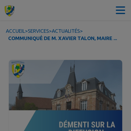
Contenu
Menu
Recherche
Pied de page
ACCUEIL
>
SERVICES
>
ACTUALITÉS
>
COMMUNIQUÉ DE M. XAVIER TALON, MAIRE ...