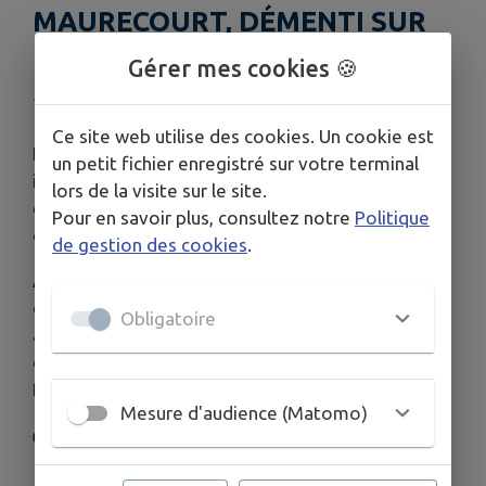
MAURECOURT, DÉMENTI SUR
LA DIFFUSION D'UN SONDAGE
Gérer mes cookies 🍪
Publié le vendredi 12 juin 2026 - Maurecourt
Ce site web utilise des cookies. Un cookie est
La Ville de Maurecourt dément formellement les
un petit fichier enregistré sur votre terminal
informations circulant sur les réseaux sociaux
lors de la visite sur le site.
concernant un éventuel rattachement de la
Pour en savoir plus, consultez notre
Politique
commune au département du Val-d'Oise.
de gestion des cookies
.
Aucun projet ni aucune démarche en ce sens n'est
engagé par la municipalité, qui invite les habitants
Obligatoire
à s'informer exclusivement auprès des canaux
officiels de la Ville et à faire preuve de vigilance
face aux informations diffusées en ligne.
Mesure d'audience (Matomo)
👉
Consulter le communiqué