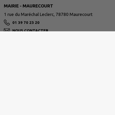
MAIRIE - MAURECOURT
1 rue du Maréchal Leclerc, 78780 Maurecourt
01 39 70 23 20
NOUS CONTACTER
M'Y RENDRE
www.ville-maurecourt.fr
Jours et horaires d’ouverture de la Mairie et de la
Poste :
Lundi - mardi - vendredi : de 9h à 12h et de 15h à 18h
Mercredi : de 9h à 12h
Jeudi : de 8h30 à 12h et de 15h à 18h
Samedi : de 8h30 à 12h