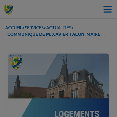
Contenu
Menu
Recherche
Pied de page
ACCUEIL
>
SERVICES
>
ACTUALITÉS
>
COMMUNIQUÉ DE M. XAVIER TALON, MAIRE ...