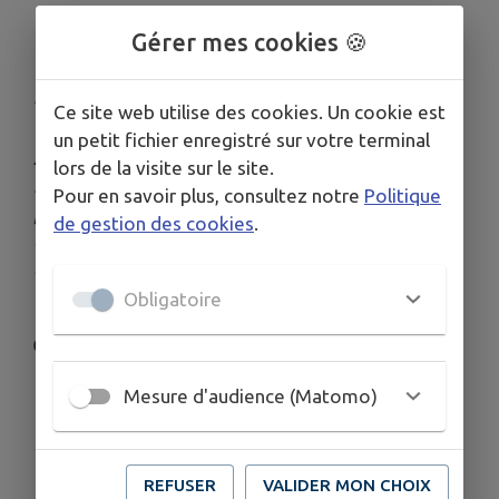
MAURECOURT, SUR LES
Gérer mes cookies 🍪
LOGEMENTS SOCIAUX
Publié le jeudi 21 mai 2026 - Maurecourt
Ce site web utilise des cookies. Un cookie est
un petit fichier enregistré sur votre terminal
À travers ce communiqué, le Maire et le Conseil
lors de la visite sur le site.
municipal confirment que la municipalité
Pour en savoir plus, consultez notre
Politique
poursuit son engagement en faveur d'un
de gestion des cookies
.
développement équilibré de la ville, conciliant
obligations légales, mixité sociale et qualité de
vie pour les habitants.
Obligatoire
👉
Consultez le communiqué de presse
Mesure d'audience (Matomo)
REFUSER
VALIDER MON CHOIX