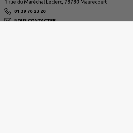
1 rue du Maréchal Leclerc, 78780 Maurecourt
01 39 70 23 20
NOUS CONTACTER
M'Y RENDRE
www.ville-maurecourt.fr
Jours et horaires d’ouverture de la Mairie et de la
Poste :
Lundi - mardi - vendredi : de 9h à 12h et de 15h à 18h
Mercredi : de 9h à 12h
Jeudi : de 8h30 à 12h et de 15h à 18h
Samedi : de 8h30 à 12h