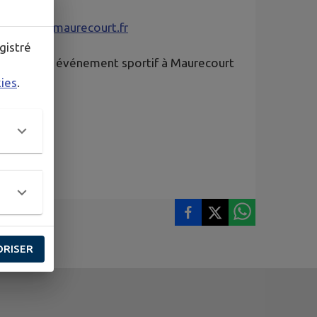
essports@maurecourt.fr
gistré
e ce nouvel événement sportif à Maurecourt
kies
.
ORISER