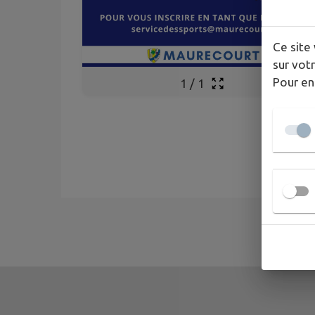
Ce site 
sur votr
Pour en
1
/
1