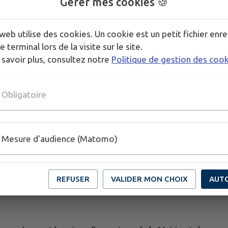
Gérer mes cookies 🍪
📩 Pour rejoindre l'équipe des bénévoles :
serviced
web utilise des cookies. Un cookie est un petit fichier enre
Merci par avance pour votre mobilisation autour d
e terminal lors de la visite sur le site.
!
 savoir plus, consultez notre
Politique de gestion des coo
Obligatoire
Mesure d'audience (Matomo)
REFUSER
VALIDER MON CHOIX
AUT