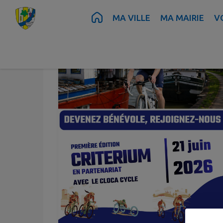
Contenu
Menu
Recherche
Pied de page
MA VILLE
MA MAIRIE
V